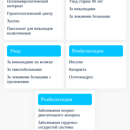
Психоневрологический
Уход старше 80 лет
интернат
За инвалидами
Геронтологический центр
За лежачими больными
Хоспис
Пансионат для инвалидов
колясочников
Уход
Реабилитация
За инвалидами на коляске
Инсульт
За тяжелобольными
Катаракта
За лежачими больными с
Остеохондроз
пролежнями
Реабилитация
Заболевания опорно-
двигательного аппарата
Заболевания сердечно-
сосудистой системы