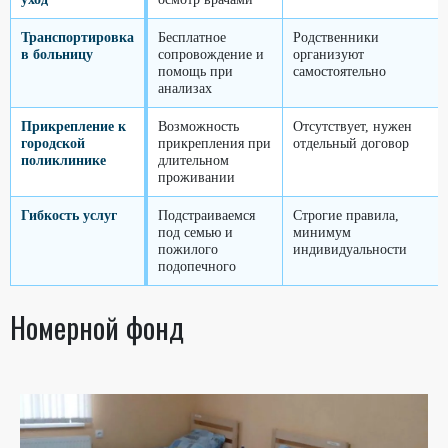
Транспортировка
Бесплатное
Родственники
в больницу
сопровождение и
организуют
помощь при
самостоятельно
анализах
Прикрепление к
Возможность
Отсутствует, нужен
городской
прикрепления при
отдельный договор
поликлинике
длительном
проживании
Гибкость услуг
Подстраиваемся
Строгие правила,
под семью и
минимум
пожилого
индивидуальности
подопечного
Номерной фонд