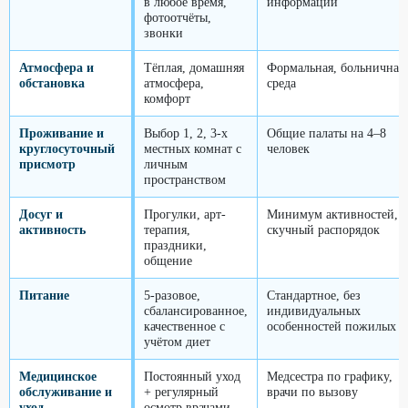
в любое время,
информации
фотоотчёты,
звонки
Атмосфера и
Тёплая, домашняя
Формальная, больничная
обстановка
атмосфера,
среда
комфорт
Проживание и
Выбор 1, 2, 3-х
Общие палаты на 4–8
круглосуточный
местных комнат с
человек
присмотр
личным
пространством
Досуг и
Прогулки, арт-
Минимум активностей,
активность
терапия,
скучный распорядок
праздники,
общение
Питание
5-разовое,
Стандартное, без
сбалансированное,
индивидуальных
качественное с
особенностей пожилых
учётом диет
Медицинское
Постоянный уход
Медсестра по графику,
обслуживание и
+ регулярный
врачи по вызову
уход
осмотр врачами